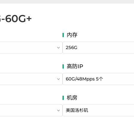
G-60G+
256G
60G/48Mpps 5个
美国
洛杉矶